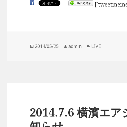
[`tweetmeme
投
2014/05/25
作
admin
カ
LIVE
稿
成
テ
日:
者
ゴ
リ
ー
2014.7.6 横濱
知らせ