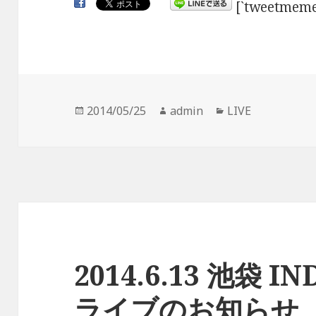
[`tweetmeme
投
2014/05/25
作
admin
カ
LIVE
稿
成
テ
日:
者
ゴ
リ
ー
2014.6.13 池袋 I
ライブのお知らせ