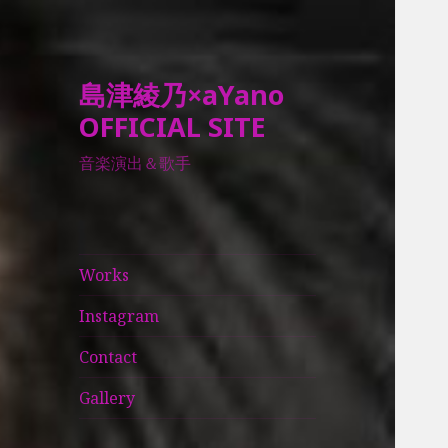
島津綾乃×aYano
OFFICIAL SITE
音楽演出＆歌手
Works
Instagram
Contact
Gallery