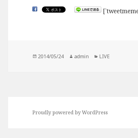
[`tweetmeme
投
2014/05/24
作
admin
カ
LIVE
稿
成
テ
日:
者
ゴ
リ
ー
Proudly powered by WordPress