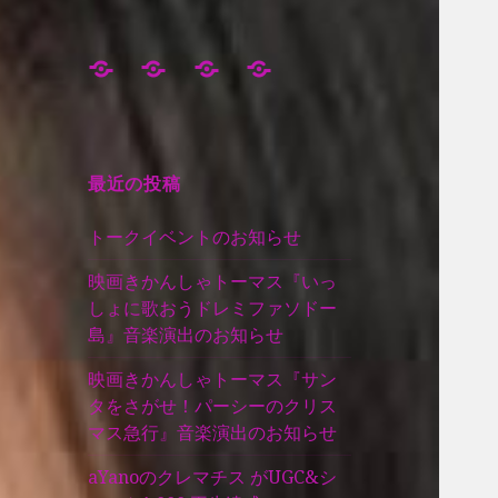
Works
Instagram
Contact
Gallery
最近の投稿
トークイベントのお知らせ
映画きかんしゃトーマス『いっ
しょに歌おうドレミファソドー
島』音楽演出のお知らせ
映画きかんしゃトーマス『サン
タをさがせ！パーシーのクリス
マス急行』音楽演出のお知らせ
aYanoのクレマチス がUGC&シ