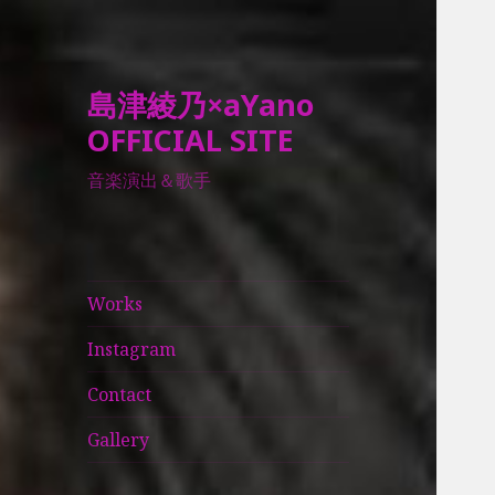
島津綾乃×aYano
OFFICIAL SITE
音楽演出＆歌手
Works
Instagram
Contact
Gallery