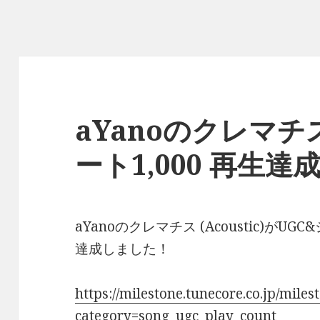
aYanoのクレマチ
ート1,000 再生達
aYanoのクレマチス (Acoustic)がUG
達成しました！
https://milestone.tunecore.co.jp/mile
category=song_ugc_play_count