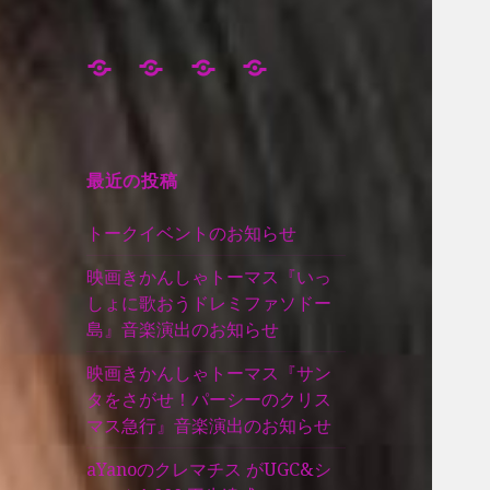
Works
Instagram
Contact
Gallery
最近の投稿
トークイベントのお知らせ
映画きかんしゃトーマス『いっ
しょに歌おうドレミファソドー
島』音楽演出のお知らせ
映画きかんしゃトーマス『サン
タをさがせ！パーシーのクリス
マス急行』音楽演出のお知らせ
aYanoのクレマチス がUGC&シ