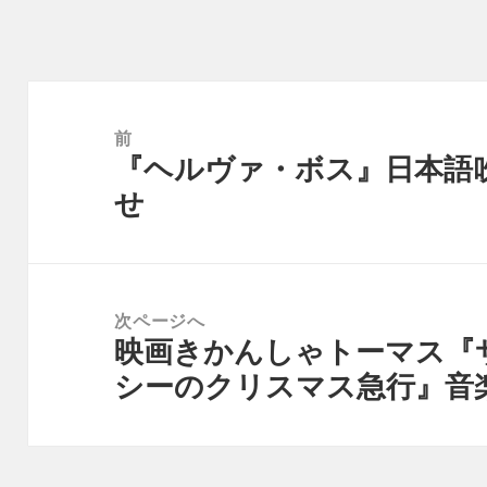
リ
ー
投
稿
前
『ヘルヴァ・ボス』日本語
ナ
前
せ
ビ
の
ゲ
投
ー
稿:
シ
次ページへ
ョ
映画きかんしゃトーマス『
次
ン
シーのクリスマス急行』音
の
投
稿: