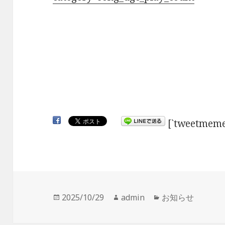
[`tweetmeme
投
2025/10/29
作
admin
カ
お知らせ
稿
成
テ
日:
者
ゴ