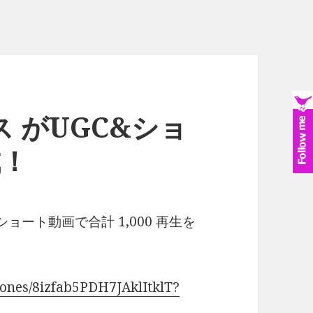
ス がUGC&ショ
成！
C&ショート動画で合計 1,000 再生を
stones/8izfab5PDH7JAklItklT?