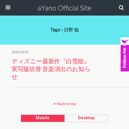
aYano Official Site
Tags › 日野 聡
2025/03/20
ディズニー最新作『白雪姫』
実写版吹替 音楽演出のお知ら
せ
Back to top
Mobile
Desktop